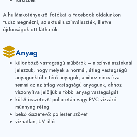
türkizkék
A hullámkötényekről fotókat a Facebook oldalunkon
tudsz megnézni, az aktuális színválaszték, illetve
újdonságok ott láthatók.
Anyag
különböző vastagságú műbőrök – a színválasztéknál
jelezzük, hogy melyek a normál, átlag vastagságú
anyagunktól eltérő anyagok; amihez nincs írva
semmi az az átlag vastagságú anyagunk, ahhoz
viszonyítva jelöljük a többi anyag vastagságát
külső összetevő: poliuretán vagy PVC vízzáró
műanyag réteg
belső összetevő: poliester szövet
vízhatlan, UV-álló