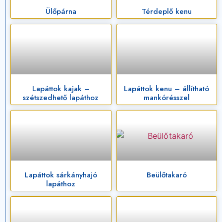
Ülőpárna
Térdeplő kenu
Lapáttok kajak –
Lapáttok kenu – állítható
szétszedhető lapáthoz
mankórésszel
Lapáttok sárkányhajó
Beülőtakaró
lapáthoz