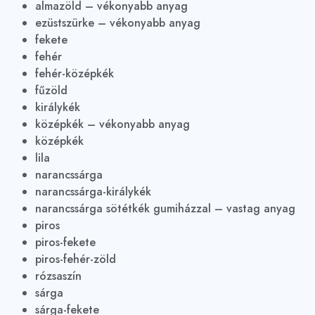
almazöld – vékonyabb anyag
ezüstszürke – vékonyabb anyag
fekete
fehér
fehér-középkék
fűzöld
királykék
középkék – vékonyabb anyag
középkék
lila
narancssárga
narancssárga-királykék
narancssárga sötétkék gumiházzal – vastag anyag
piros
piros-fekete
piros-fehér-zöld
rózsaszín
sárga
sárga-fekete