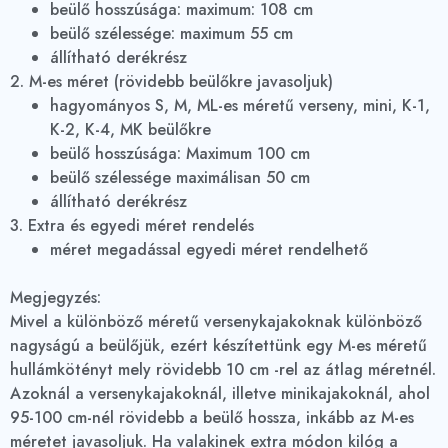
beülő hosszúsága: maximum: 108 cm
beülő szélessége: maximum 55 cm
állítható derékrész
2. M-es méret (rövidebb beülőkre javasoljuk)
hagyományos S, M, ML-es méretű verseny, mini, K-1,
K-2, K-4, MK beülőkre
beülő hosszúsága: Maximum 100 cm
beülő szélessége maximálisan 50 cm
állítható derékrész
3. Extra és egyedi méret rendelés
méret megadással egyedi méret rendelhető
Megjegyzés:
Mivel a különböző méretű versenykajakoknak különböző
nagyságú a beülőjük, ezért készítettünk egy M-es méretű
hullámkötényt mely rövidebb 10 cm -rel az átlag méretnél.
Azoknál a versenykajakoknál, illetve minikajakoknál, ahol
95-100 cm-nél rövidebb a beülő hossza, inkább az M-es
méretet javasoljuk. Ha valakinek extra módon kilóg a