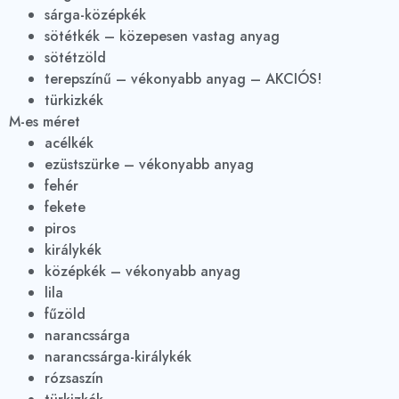
sárga-középkék
sötétkék – közepesen vastag anyag
sötétzöld
terepszínű – vékonyabb anyag – AKCIÓS!
türkizkék
M-es méret
acélkék
ezüstszürke – vékonyabb anyag
fehér
fekete
piros
királykék
középkék – vékonyabb anyag
lila
fűzöld
narancssárga
narancssárga-királykék
rózsaszín