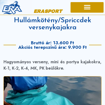
ERASPORT
Hullámkötény/Spriccdek
versenykajakra
Bruttó ár: 13.600 Ft
Akciós terepszínű ára: 9.900 Ft
Hagyományos verseny, mini és portya kajakokra,
K-1, K-2, K-4, MK, PK beülőkre.